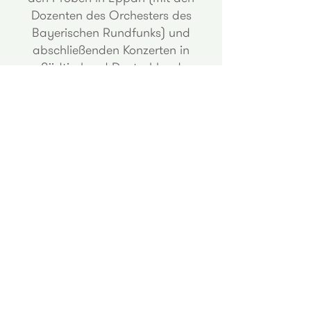
Dozenten des Orchesters des
Bayerischen Rundfunks) und
abschließenden Konzerten in
Südtirol und Deutschland
teilzunehmen.
Zielgruppe
Südtiroler Streicher (Violine, Viola,
Violoncello oder Kontrabass) zwischen
13 und 18 Jahren
Bewerbungsschluss
Interessenten sind gebeten, Ihre
Bewerbung
laufend
per E-Mail an
info@kulturkontakt.it
zu übermitteln.
Kosten
Die Teilnahme am Projekt sowie
Unterkunft und Verpflegung sind für