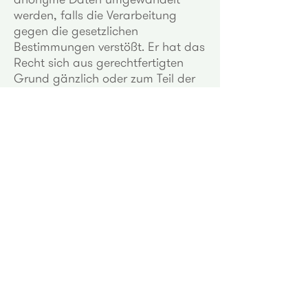
werden, falls die Verarbeitung
gegen die gesetzlichen
Bestimmungen verstößt. Er hat das
Recht sich aus gerechtfertigten
Grund gänzlich oder zum Teil der
Verarbeitung seiner Daten zu
widersetzten, sowie ihre Löschung,
Sperrung, Umwandlung in
anonyme Daten zu verlangen und
ohne gerechtfertigten Grund, wenn
Daten zum Zwecke der
Handelsinformation, des Versands
von Werbematerial, des
Direktverkaufs, zu Markt und
Meinungsforschung verwendet
werden.
Die gegenständlichen Rechte
können seitens des Betroffenen