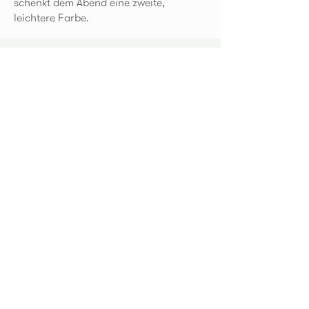
schenkt dem Abend eine zweite,
leichtere Farbe.
KulturKontakt Eppan
Krafuss 25
I - 39057 Eppan
info@kulturkontakt.it
St.Nr.
94084070211
Datenschutz
Pflichtmitteilungen
Abonnieren Sie unseren Newsletter!