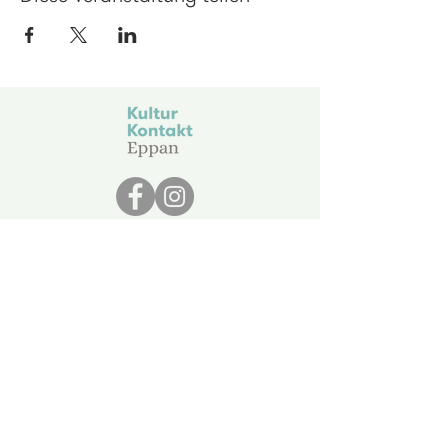
KulturKontakt Eppan
Krafuss 25
I - 39057 Eppan
info@kulturkontakt.it
St.Nr.
94084070211
Datenschutz
Pflichtmitteilungen
Abonnieren Sie unseren Newsletter!