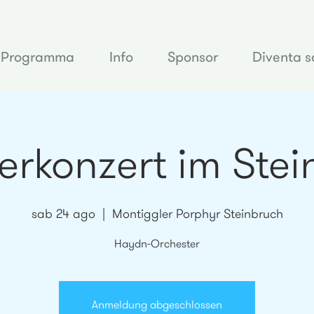
Programma
Info
Sponsor
Diventa s
rkonzert im Stei
sab 24 ago
  |  
Montiggler Porphyr Steinbruch
Haydn-Orchester
Anmeldung abgeschlossen