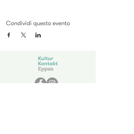
Condividi questo evento
KulturKontakt Eppan
Via Gravosa 25
I - 39057 Appiano
info@kulturkontakt.it
St.No.
94084070211
protezione dati